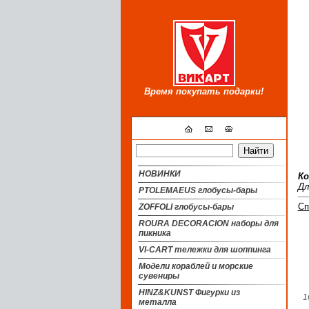
Время покупать подарки!
НОВИНКИ
Ко
Дл
PTOLEMAEUS глобусы-бары
Сп
ZOFFOLI глобусы-бары
ROURA DECORACION наборы для
пикника
VI-CART тележки для шоппинга
Модели кораблей и морские
сувениры
HINZ&KUNST Фигурки из
1
металла