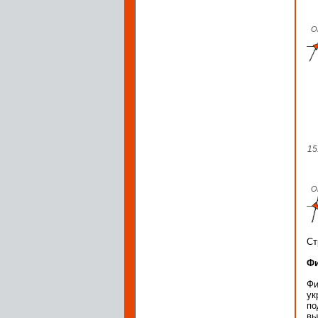
О
15
О
Ст
Фи
Фи
ук
по
вы