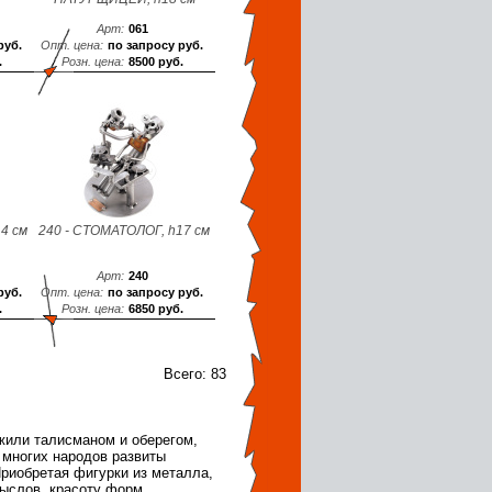
Арт:
061
руб.
Опт. цена:
по запросу руб.
.
Розн. цена:
8500 руб.
4 см
240 - СТОМАТОЛОГ, h17 см
Арт:
240
руб.
Опт. цена:
по запросу руб.
.
Розн. цена:
6850 руб.
Всего: 83
жили талисманом и оберегом,
 многих народов развиты
риобретая фигурки из металла,
мыслов, красоту форм,