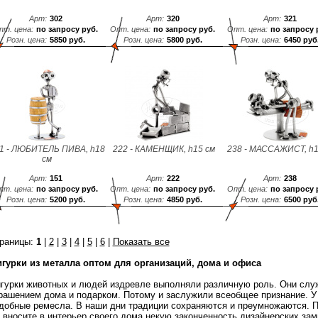
Арт:
302
Арт:
320
Арт:
321
пт. цена:
по запросу руб.
Опт. цена:
по запросу руб.
Опт. цена:
по запросу 
Розн. цена:
5850 руб.
Розн. цена:
5800 руб.
Розн. цена:
6450 руб
1 - ЛЮБИТЕЛЬ ПИВА, h18
222 - КАМЕНЩИК, h15 см
238 - МАССАЖИСТ, h1
см
Арт:
151
Арт:
222
Арт:
238
пт. цена:
по запросу руб.
Опт. цена:
по запросу руб.
Опт. цена:
по запросу 
Розн. цена:
5200 руб.
Розн. цена:
4850 руб.
Розн. цена:
6500 руб
раницы:
1
|
2
|
3
|
4
|
5
|
6
|
Показать все
гурки из металла оптом для организаций, дома и офиса
гурки животных и людей издревле выполняли различную роль. Они слу
рашением дома и подарком. Потому и заслужили всеобщее признание. У
добные ремесла. В наши дни традиции сохраняются и преумножаются. П
 вносите в интерьер своего дома некую законченность дизайнерских за