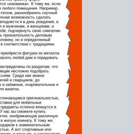
тся «изюминка». К тому же, если
йн любого помещения. Например,
статков, разнообразить скучный
ичная возможность сделать
еподнести и в день рождения, и
ся и мужчинам, и женщинам, и
себе, подчеркнуть свою симпатию
ть признательность деловым
еловеку, но и определенный
в соответствии с традициями.
 приобрести фигурки из металла
красить любой дом и порадовать
распределены по разделам, что
живцам несложно подобрать
ссиям. Среди них можно
елей и сварщиков, до
 и забавные, очаровательные и
ля визиток.
 отличающиеся оригинальностью,
дставки для мобильных
 предметы отлично впишутся в
У нас вы сможете купить
уэтки, изображающие различную
и в жилую комнату. К тому же,
подарков к знаменательным
стью. А вот спортивные или
зким, и друзьям, и сокурсникам.