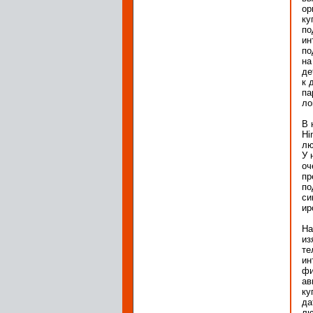
ор
ку
по
ин
по
на
де
к 
па
ло
В 
Hi
лю
У 
оч
пр
по
си
ир
На
из
те
ин
фи
ав
ку
да
лю