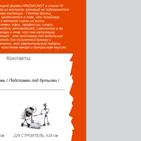
цкой фирмы HINZ&KUNST в стиле Hi-
ера из металла, который не подвергается
нер коллекции - Гюнтер Шольц.
 заключается в том, что дизайнеру
в металле сцены из жизни.
темы: офис, профессии, спорт,
модели автомобилей, самолетов и др.
кции в том, что она наполовину
ещей - это подставки под мобильные
атели для туалетной бумаги и
мненно, это замечательный подарок
 чувством юмора и прекрасным вкусом.
Контакты
овь
/
Подставки под бутылки
/
см
229 СТРОИТЕЛЬ, h18 см