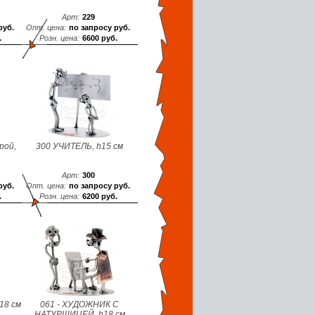
Арт:
229
руб.
Опт. цена:
по запросу руб.
.
Розн. цена:
6600 руб.
рой,
300 УЧИТЕЛЬ, h15 см
Арт:
300
руб.
Опт. цена:
по запросу руб.
.
Розн. цена:
6200 руб.
18 см
061 - ХУДОЖНИК C
НАТУРЩИЦЕЙ, h18 см