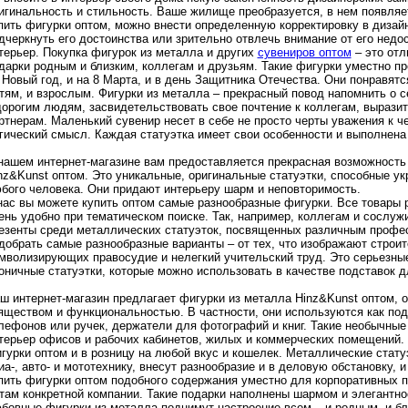
игинальность и стильность. Ваше жилище преобразуется, в нем появляе
пить фигурки оптом, можно внести определенную корректировку в диза
дчеркнуть его достоинства или зрительно отвлечь внимание от его недо
терьер. Покупка фигурок из металла и других
сувениров оптом
– это отл
дарки родным и близким, коллегам и друзьям. Такие фигурки уместно пр
 Новый год, и на 8 Марта, и в день Защитника Отечества. Они понравят
тям, и взрослым. Фигурки из металла – прекрасный повод напомнить о 
дорогим людям, засвидетельствовать свое почтение к коллегам, вырази
ртнерам. Маленький сувенир несет в себе не просто черты уважения к ч
гический смысл. Каждая статуэтка имеет свои особенности и выполнена 
нашем интернет-магазине вам предоставляется прекрасная возможность
nz&Kunst оптом. Это уникальные, оригинальные статуэтки, способные у
бого человека. Они придают интерьеру шарм и неповторимость.
нас вы можете купить оптом самые разнообразные фигурки. Все товары 
ень удобно при тематическом поиске. Так, например, коллегам и сослу
езенты среди металлических статуэток, посвященных различным профе
добрать самые разнообразные варианты – от тех, что изображают строит
мволизирующих правосудие и нелегкий учительский труд. Это серьезные
оничные статуэтки, которые можно использовать в качестве подставок д
ш интернет-магазин предлагает фигурки из металла Hinz&Kunst оптом,
яществом и функциональностью. В частности, они используются как по
лефонов или ручек, держатели для фотографий и книг. Такие необычные
терьер офисов и рабочих кабинетов, жилых и коммерческих помещений. 
гурки оптом и в розницу на любой вкус и кошелек. Металлические стат
иа-, авто- и мототехнику, внесут разнообразие и в деловую обстановку, 
пить фигурки оптом подобного содержания уместно для корпоративных 
там конкретной компании. Такие подарки наполнены шармом и элегантно
бовные фигурки из металла поднимут настроение всем – и родным, и бли