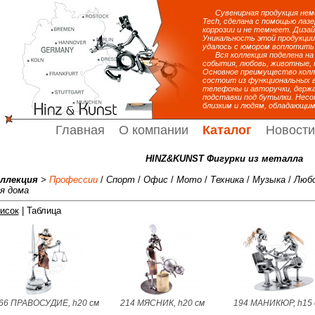
Сувенирная продукция неме
Tech, сделана с помощью лаз
коррозии и не темнеет. Дизай
Уникальность этой продукции
удалось с юмором воплотить 
Вся коллекция поделена на 
события, любовь, животные, 
Основное преимущество колле
состоит из функциональных в
телефоны и авторучки, держ
подставки под бутылки. Несо
близким и людям, обладающим
Главная
О компании
Каталог
Новости
HINZ&KUNST Фигурки из металла
ллекция
>
Профессии
/
Спорт
/
Офис
/
Мото
/
Техника
/
Музыка
/
Люб
я дома
исок
| Таблица
66 ПРАВОСУДИЕ, h20 см
214 МЯСНИК, h20 см
194 МАНИКЮР, h15 