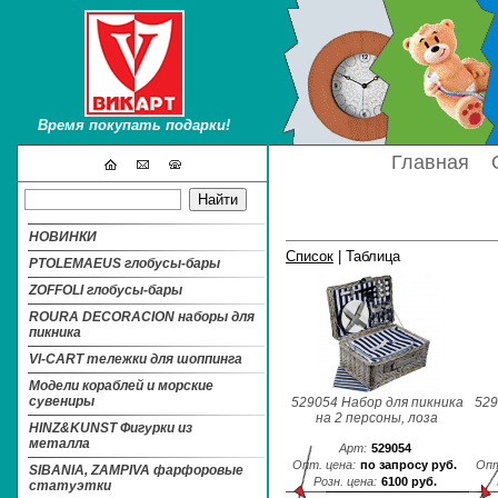
Время покупать подарки!
Главная
НОВИНКИ
Список
| Таблица
PTOLEMAEUS глобусы-бары
ZOFFOLI глобусы-бары
ROURA DECORACION наборы для
пикника
VI-CART тележки для шоппинга
Модели кораблей и морские
сувениры
529054 Набор для пикника
529
на 2 персоны, лоза
HINZ&KUNST Фигурки из
металла
Арт:
529054
Опт. цена:
по запросу руб.
Опт
SIBANIA, ZAMPIVA фарфоровые
Розн. цена:
6100 руб.
статуэтки