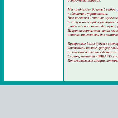
остроумный подарок.
Мы предлагаем богатый выбор
поделками и украшениями.
Что касается «типично мужских
богатую коллекцию сувенирного 
рында или подставка для ручки,
Широк ассортимент таких класс
исполнении, емкости для напитко
Прекрасные дамы будут в восто
кокетливой шляпке, фарфоровый к
облаченная в пышное одеяние – 
Словом, компания «ВИКАРТ» спо
Положительные эмоции, которые 