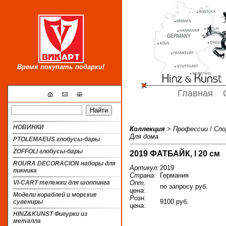
Время покупать подарки!
Главная
НОВИНКИ
Коллекция
>
Профессии
/
Сп
Для дома
PTOLEMAEUS глобусы-бары
ZOFFOLI глобусы-бары
2019 ФАТБАЙК, l 20 см
ROURA DECORACION наборы для
Артикул:
2019
пикника
Страна:
Германия
Опт.
VI-CART тележки для шоппинга
по запросу руб.
цена:
Модели кораблей и морские
Розн.
9100 руб.
сувениры
цена:
HINZ&KUNST Фигурки из
металла