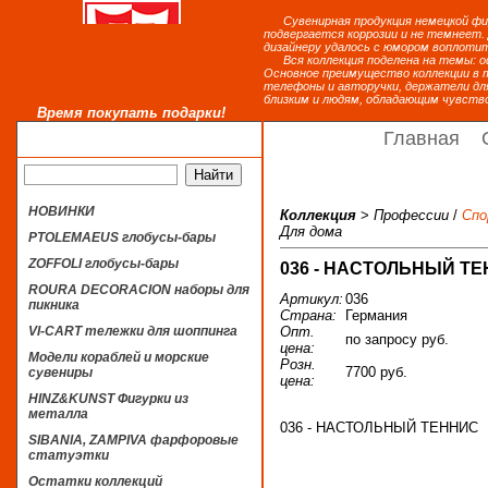
Сувенирная продукция немецкой фирм
подвергается коррозии и не темнеет.
дизайнеру удалось с юмором воплотит
Вся коллекция поделена на темы: оф
Основное преимущество коллекции в т
телефоны и авторучки, держатели дл
близким и людям, обладающим чувств
Время покупать подарки!
Главная
НОВИНКИ
Коллекция
>
Профессии
/
Сп
Для дома
PTOLEMAEUS глобусы-бары
ZOFFOLI глобусы-бары
036 - НАСТОЛЬНЫЙ ТЕН
ROURA DECORACION наборы для
Артикул:
036
пикника
Страна:
Германия
Опт.
VI-CART тележки для шоппинга
по запросу руб.
цена:
Модели кораблей и морские
Розн.
7700 руб.
сувениры
цена:
HINZ&KUNST Фигурки из
металла
036 - НАСТОЛЬНЫЙ ТЕННИС
SIBANIA, ZAMPIVA фарфоровые
статуэтки
Остатки коллекций